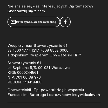
Nie znalazłeś/-łaś interesujących Cię tematów?
Skontaktuj się z nami
katarzyna.niewczas@art61.pl
Wesprzyj nas: Stowarzyszenie 61
82 1500 1777 1217 7008 8552 0000
z dopiskiem "wspieram Obywatelski HiT"
Stowarzyszenie 61
ul. Szpitalna 5/5, 00-031 Warszawa
KRS: 0000244561
NIP: 701 00 38 976
REGON: 140419408
ObywatelskiHiT.pl powstał dzięki wsparciu
Fundacji im. Batorego i darczyńców indywidualnych.