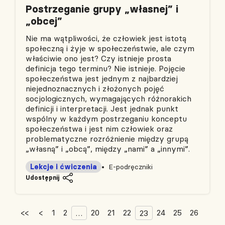
Postrzeganie grupy „własnej” i
„obcej”
Nie ma wątpliwości, że człowiek jest istotą
społeczną i żyje w społeczeństwie, ale czym
właściwie ono jest? Czy istnieje prosta
definicja tego terminu? Nie istnieje. Pojęcie
społeczeństwa jest jednym z najbardziej
niejednoznacznych i złożonych pojęć
socjologicznych, wymagających różnorakich
definicji i interpretacji. Jest jednak punkt
wspólny w każdym postrzeganiu konceptu
społeczeństwa i jest nim człowiek oraz
problematyczne rozróżnienie między grupą
„własną” i „obcą”, między „nami” a „innymi”.
Lekcje i ćwiczenia
E-podręczniki
Udostępnij
<<
<
1
2
20
21
22
24
25
26
…
23