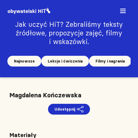
Jak uczyć HiT? Zebraliśmy teksty
źródłowe, propozycje zajęć, filmy
i wskazówki.
Najnowsze
Lekcje i ćwiczenia
Filmy i nagrania
Magdalena Kończewska
Udostępnij
Materiały