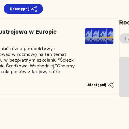
Udostępnij
Rod
 ustrojowa w Europie
In
dniać różne perspektywy i
ażować w rozmowę na ten temat
u w bezpłatnym szkoleniu “Ścieżki
opie Środkowo-Wschodniej.”Chcemy
u ekspertów z krajów, które
Udostępnij