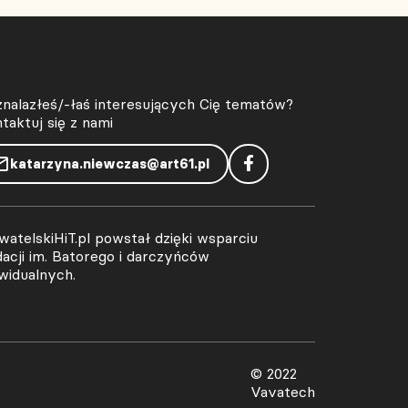
znalazłeś/-łaś interesujących Cię tematów?
taktuj się z nami
katarzyna.niewczas@art61.pl
atelskiHiT.pl powstał dzięki wsparciu
acji im. Batorego i darczyńców
widualnych.
© 2022
Vavatech