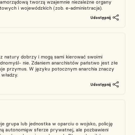
samorządową tworzą wzajemnie niezależne organy
ych i wojewódzkich (zob. e-administracja).
Udostępnij
ą z natury dobrzy i mogą sami kierować swoimi
dnomyśl- nie. Zdaniem anarchistów państwo jest złe
osuje przymus. W języku potocznym anarchia znaczy
 władzy.
Udostępnij
e grupa lub jednostka w oparciu o wojsko, policję
ną autonomięw sferze prywatnej, ale pozbawieni