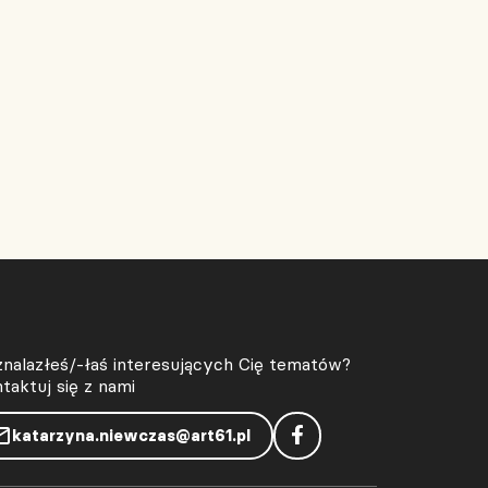
znalazłeś/-łaś interesujących Cię tematów?
taktuj się z nami
katarzyna.niewczas@art61.pl