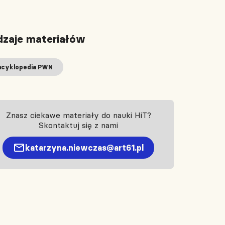
zaje materiałów
ncyklopedia PWN
Znasz ciekawe materiały do nauki HiT?
Skontaktuj się z nami
katarzyna.niewczas@art61.pl