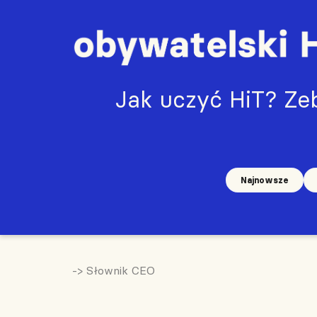
Jak uczyć HiT? Zeb
Najnowsze
-> Słownik CEO