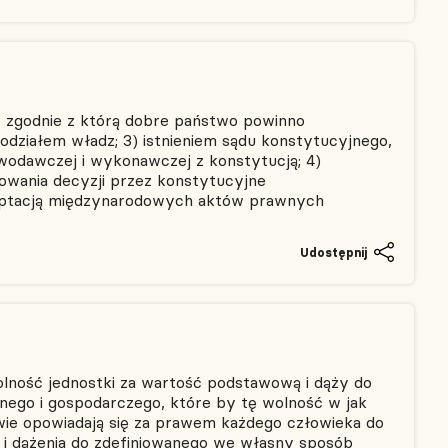
 zgodnie z którą dobre państwo powinno
podziałem władz; 3) istnieniem sądu konstytucyjnego,
wodawczej i wykonawczej z konstytucją; 4)
owania decyzji przez konstytucyjne
ceptacją międzynarodowych aktów prawnych
Udostępnij
olność jednostki za wartość podstawową i dąży do
znego i gospodarczego, które by tę wolność w jak
owie opowiadają się za prawem każdego człowieka do
 i dążenia do zdefiniowanego we własny sposób