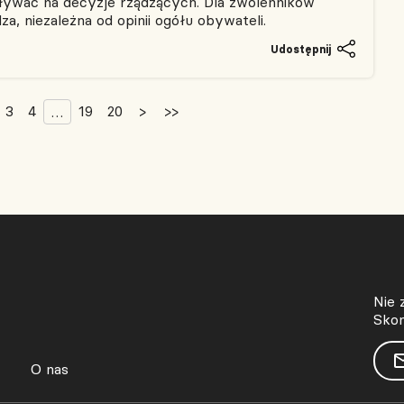
ływać na decyzje rządzących. Dla zwolenników
a, niezależna od opinii ogółu obywateli.
Udostępnij
3
4
19
20
>
>>
…
Nie 
Skon
O nas