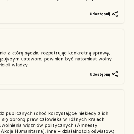
Udostępnij
ie z którą sędzia, rozpatrując konkretną sprawę,
wiązującym ustawom, powinien być natomiast wolny
cieli władzy.
Udostępnij
dz publicznych (choć korzystające niekiedy z ich
e się obroną praw człowieka w różnych krajach
z uwolnienia więźniów politycznych (Amnesty
 Akcja Humanitarna), inne – działalnością oświatową