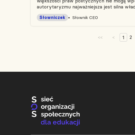
większości praw politycznych nie mogą wp
autorytaryzmu najważniejsza jest silna władz
Słowniczek
Słownik CEO
2
1
<<
<