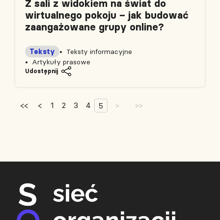
Z sali z widokiem na świat do
wirtualnego pokoju – jak budować
zaangażowane grupy online?
Teksty
Teksty informacyjne
Artykuły prasowe
Udostępnij
<<
<
1
2
3
4
5
>
>>