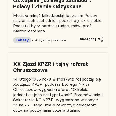
Oswajanie „dzikiego zachodu”.
Polacy i Ziemie Odzyskane
Musiało minąć kilkadziesiąt lat zanim Polacy
na ziemiach zachodnich poczuli się jak u siebie.
Początki były bardzo trudne, mówi prof.
Marcin Zaremba.
Udostępnij
Teksty
Artykuły prasowe
XX Zjazd KPZR i tajny referat
Chruszczowa
14 lutego 1956 roku w Moskwie rozpoczął się
XX Zjazd KPZR, podczas którego Nikita
Chruszczow wygłosił referat "O kulcie
jednostki i jego następstwach". Przemówienie I
Sekretarza KC KPZR, wygłoszone w nocy z
24 na 25 lutego, miało otworzyć delegatom
oczy na poczynania Józefa Stalina.