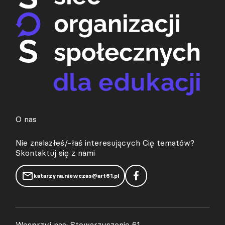
O nas
Nie znalazłeś/-łaś interesujących Cię tematów?
Skontaktuj się z nami
katarzyna.niewczas@art61.pl
Wesprzyj nas: Stowarzyszenie 61