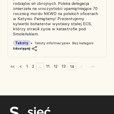
rodzajów sił zbrojnych. Polska delegacja
zmierzała na uroczystości upamiętniające 70
rocznicę mordu NKWD na polskich oficerach
w Katyniu. Pamiętamy! Prezentujemy
sylwetki bohaterów wystawy stałej ECS,
którzy stracili życie w katastrofie pod
Smoleńskiem.
Teksty
Teksty informacyjne
Bez kategorii
Udostępnij
<<
<
1
2
11
12
13
…
14
>
>>