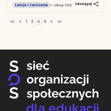
Udostępnij
Lekcje i ćwiczenia
Lekcje CEO
<<
<
1
2
4
>
>>
3