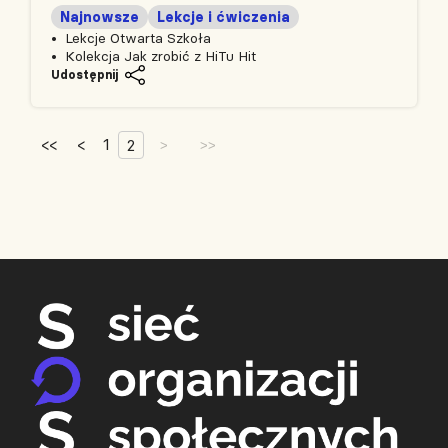
Najnowsze
Lekcje i ćwiczenia
Lekcje Otwarta Szkoła
Kolekcja Jak zrobić z HiTu Hit
Udostępnij
<<
<
1
2
>
>>