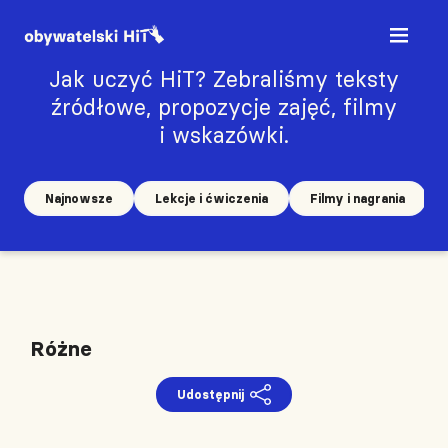
Jak uczyć HiT? Zebraliśmy teksty
źródłowe, propozycje zajęć, filmy
i wskazówki.
Najnowsze
Lekcje i ćwiczenia
Filmy i nagrania
Różne
Udostępnij