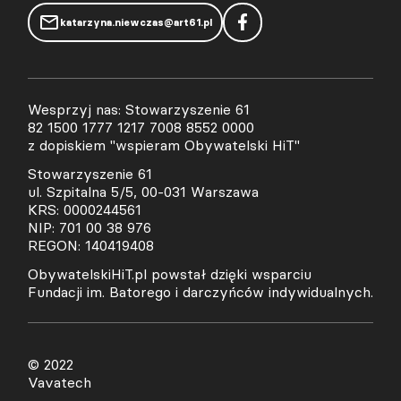
katarzyna.niewczas@art61.pl
Wesprzyj nas: Stowarzyszenie 61
82 1500 1777 1217 7008 8552 0000
z dopiskiem "wspieram Obywatelski HiT"
Stowarzyszenie 61
ul. Szpitalna 5/5, 00-031 Warszawa
KRS: 0000244561
NIP: 701 00 38 976
REGON: 140419408
ObywatelskiHiT.pl powstał dzięki wsparciu
Fundacji im. Batorego i darczyńców indywidualnych.
© 2022
Vavatech