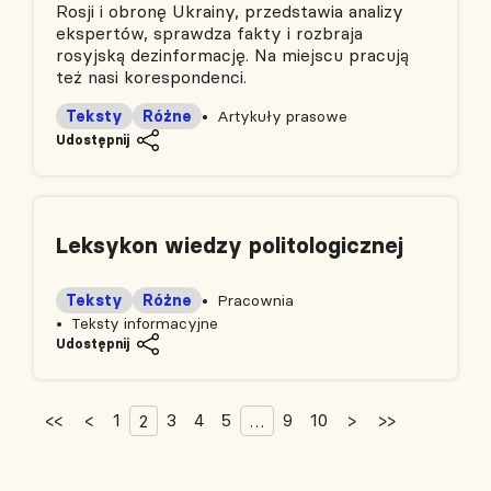
Rosji i obronę Ukrainy, przedstawia analizy
ekspertów, sprawdza fakty i rozbraja
rosyjską dezinformację. Na miejscu pracują
też nasi korespondenci.
Teksty
Różne
Artykuły prasowe
Udostępnij
Leksykon wiedzy politologicznej
Teksty
Różne
Pracownia
Teksty informacyjne
Udostępnij
<<
<
1
3
4
5
9
10
>
>>
2
…