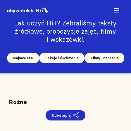
Jak uczyć HiT? Zebraliśmy teksty
źródłowe, propozycje zajęć, filmy
i wskazówki.
Najnowsze
Lekcje i ćwiczenia
Filmy i nagrania
Różne
Udostępnij