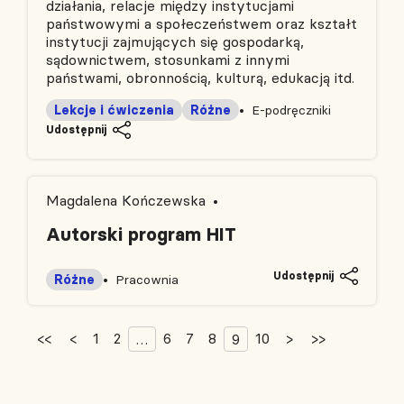
działania, relacje między instytucjami
państwowymi a społeczeństwem oraz kształt
instytucji zajmujących się gospodarką,
sądownictwem, stosunkami z innymi
państwami, obronnością, kulturą, edukacją itd.
Lekcje i ćwiczenia
Różne
E-podręczniki
Udostępnij
Magdalena Kończewska
Autorski program HIT
Udostępnij
Różne
Pracownia
<<
<
1
2
6
7
8
10
>
>>
…
9