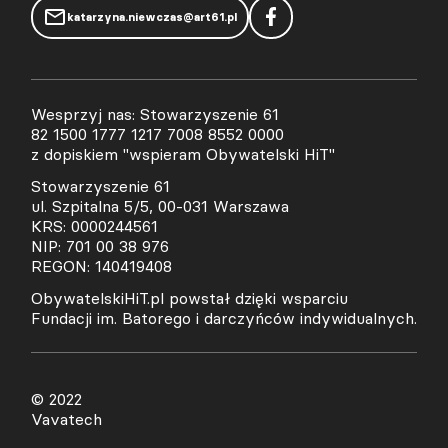
katarzyna.niewczas@art61.pl
Wesprzyj nas: Stowarzyszenie 61
82 1500 1777 1217 7008 8552 0000
z dopiskiem "wspieram Obywatelski HiT"
Stowarzyszenie 61
ul. Szpitalna 5/5, 00-031 Warszawa
KRS: 0000244561
NIP: 701 00 38 976
REGON: 140419408
ObywatelskiHiT.pl powstał dzięki wsparciu
Fundacji im. Batorego i darczyńców indywidualnych.
© 2022
Vavatech