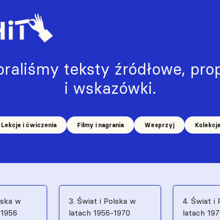
raliśmy teksty źródłowe, prop
i wskazówki.
Lekcje i ćwiczenia
Filmy i nagrania
Wesprzyj
Kolekcj
lska w
3. Świat i Polska w
4. Świat i
–1956
latach 1956-1970
latach 19