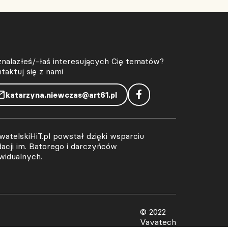
znalazłeś/-łaś interesujących Cię tematów?
taktuj się z nami
katarzyna.niewczas@art61.pl
atelskiHiT.pl powstał dzięki wsparciu
acji im. Batorego i darczyńców
widualnych.
© 2022
Vavatech