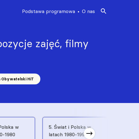
Podstawa programowa
O nas
ozycje zajęć, filmy
a Obywatelski HiT
 Polska w
5. Świat i Polska w
6. Świat
70-1980
latach 1980-1991
latach 