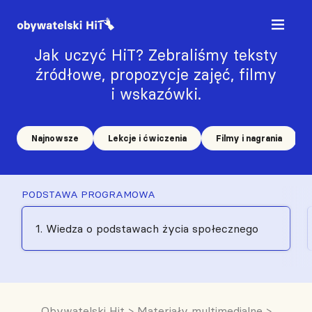
Jak uczyć HiT? Zebraliśmy teksty
źródłowe, propozycje zajęć, filmy
i wskazówki.
Najnowsze
Lekcje i ćwiczenia
Filmy i nagrania
PODSTAWA PROGRAMOWA
1. Wiedza o podstawach życia społecznego
Obywatelski Hit
>
Materiały multimedialne
>