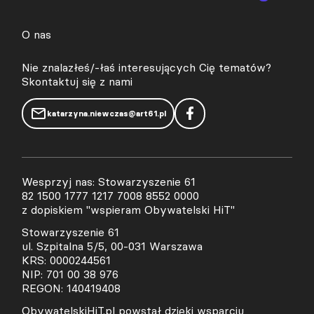
O nas
Nie znalazłeś/-łaś interesujących Cię tematów?
Skontaktuj się z nami
katarzyna.niewczas@art61.pl
Wesprzyj nas: Stowarzyszenie 61
82 1500 1777 1217 7008 8552 0000
z dopiskiem "wspieram Obywatelski HiT"
Stowarzyszenie 61
ul. Szpitalna 5/5, 00-031 Warszawa
KRS: 0000244561
NIP: 701 00 38 976
REGON: 140419408
ObywatelskiHiT.pl powstał dzięki wsparciu