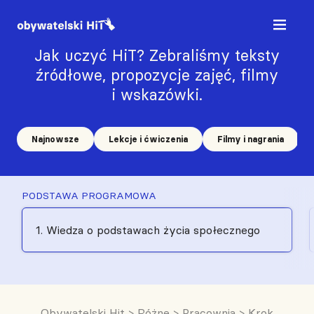
Jak uczyć HiT? Zebraliśmy teksty
źródłowe, propozycje zajęć, filmy
i wskazówki.
Najnowsze
Lekcje i ćwiczenia
Filmy i nagrania
PODSTAWA PROGRAMOWA
1. Wiedza o podstawach życia społecznego
Obywatelski Hit
>
Różne
>
Pracownia
>
Krok