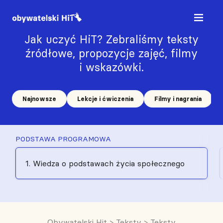
Jak uczyć HiT? Zebraliśmy teksty
źródłowe, propozycje zajęć, filmy
i wskazówki.
Najnowsze
Lekcje i ćwiczenia
Filmy i nagrania
PODSTAWA PROGRAMOWA
1. Wiedza o podstawach życia społecznego
Obywatelski Hit
>
Teksty
>
Teksty