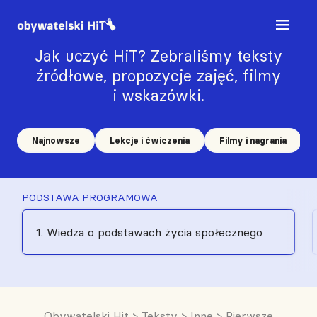
Jak uczyć HiT? Zebraliśmy teksty
źródłowe, propozycje zajęć, filmy
i wskazówki.
Najnowsze
Lekcje i ćwiczenia
Filmy i nagrania
PODSTAWA PROGRAMOWA
1. Wiedza o podstawach życia społecznego
Obywatelski Hit
>
Teksty
>
Inne
>
Pierwsze