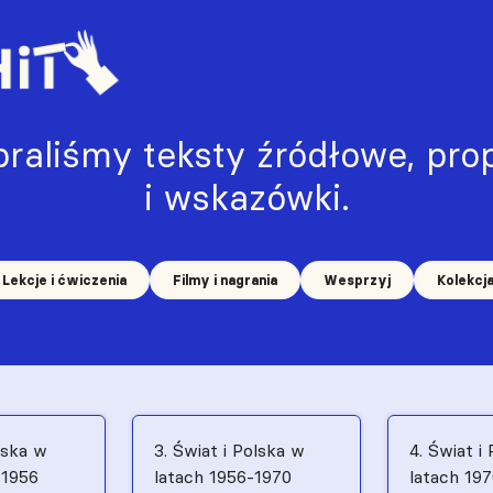
raliśmy teksty źródłowe, prop
i wskazówki.
Lekcje i ćwiczenia
Filmy i nagrania
Wesprzyj
Kolekcj
lska w
3. Świat i Polska w
4. Świat i
–1956
latach 1956-1970
latach 19