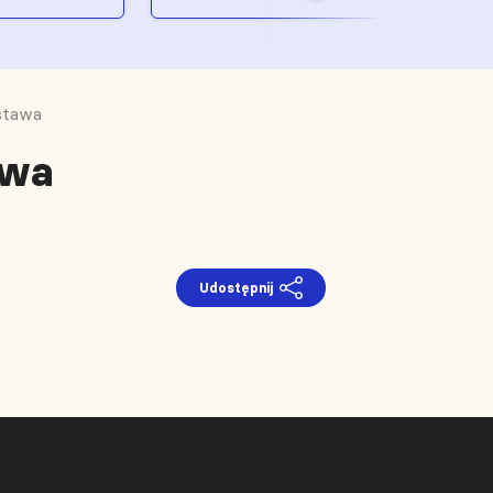
stawa
awa
Udostępnij