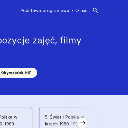
Podstawa programowa
O nas
ozycje zajęć, filmy
a Obywatelski HiT
 Polska w
5. Świat i Polska w
6. Świat
70-1980
latach 1980-1991
latach 