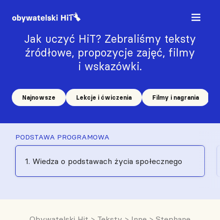
Jak uczyć HiT? Zebraliśmy teksty
źródłowe, propozycje zajęć, filmy
i wskazówki.
Najnowsze
Lekcje i ćwiczenia
Filmy i nagrania
PODSTAWA PROGRAMOWA
1. Wiedza o podstawach życia społecznego
Obywatelski Hit
>
Teksty
>
Inne
>
Stephane