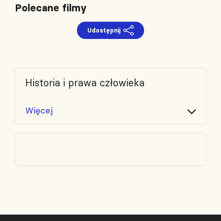
Polecane filmy
Udostępnij
Historia i prawa człowieka
“Scena zbrodni”
Więcej
Filmy i nagrania
Filmy fabularne i dokumentalne
“Panie przodem” (film w płatnym
dostępie)
Filmy i nagrania
Filmy fabularne i dokumentalne
“Minamata” (film w płatnym
dostępie)