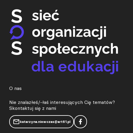
Filmy i nagrania
Filmy fabularne i dokumentalne
“Dukhtar” (film w płatnym dostępie)
Filmy i nagrania
Filmy fabularne i dokumentalne
O nas
Nie znalazłeś/-łaś interesujących Cię tematów?
Skontaktuj się z nami
katarzyna.niewczas@art61.pl