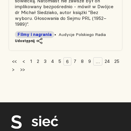
sowiecką. Natomiast nie zawsze był on
implikowany bezpośrednio - mówił w Dwójce
dr Michał Siedziako, autor książki "Bez
wyboru. Głosowania do Sejmu PRL (1952–
1989)".
Filmy i nagrania
Audycje Polskiego Radia
Udostępnij
<<
<
1
2
3
4
5
7
8
9
24
25
6
…
>
>>