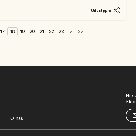
Udostępnij
17
19
20
21
22
23
>
>>
18
Nie 
Skon
O nas