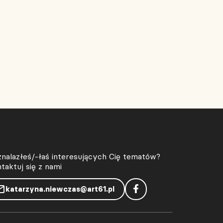
znalazłeś/-łaś interesujących Cię tematów?
taktuj się z nami
katarzyna.niewczas@art61.pl