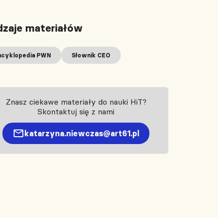
zaje materiałów
ncyklopedia PWN
Słownik CEO
Znasz ciekawe materiały do nauki HiT?
Skontaktuj się z nami
katarzyna.niewczas@art61.pl