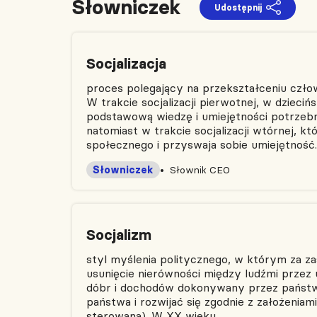
Słowniczek
Udostępnij
Socjalizacja
proces polegający na przekształceniu człow
W trakcie socjalizacji pierwotnej, w dziec
podstawową wiedzę i umiejętności potrzeb
natomiast w trakcie socjalizacji wtórnej, k
społecznego i przyswaja sobie umiejętnoś
Słowniczek
Słownik CEO
Socjalizm
styl myślenia politycznego, w którym za za
usunięcie nierówności między ludźmi przez 
dóbr i dochodów dokonywany przez państwo
państwa i rozwijać się zgodnie z założeniam
sterowana). W XX wieku…