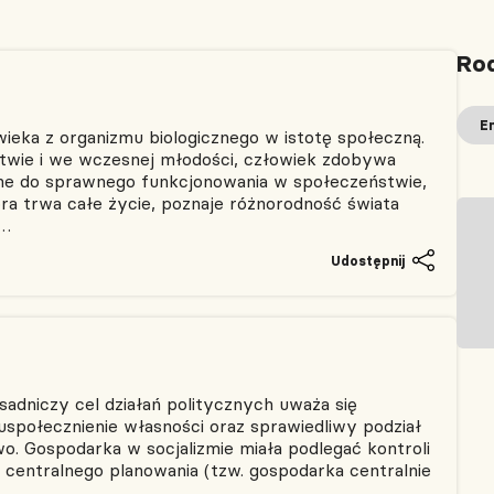
Rod
E
ieka z organizmu biologicznego w istotę społeczną.
iństwie i we wczesnej młodości, człowiek zdobywa
ne do sprawnego funkcjonowania w społeczeństwie,
tóra trwa całe życie, poznaje różnorodność świata
ć…
Udostępnij
sadniczy cel działań politycznych uważa się
uspołecznienie własności oraz sprawiedliwy podział
. Gospodarka w socjalizmie miała podlegać kontroli
i centralnego planowania (tzw. gospodarka centralnie