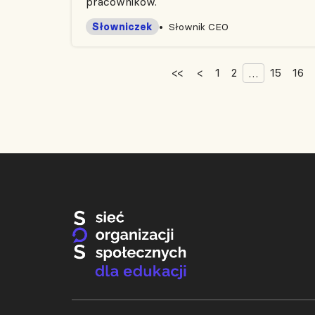
pracowników.
Słowniczek
Słownik CEO
<<
<
1
2
15
16
…