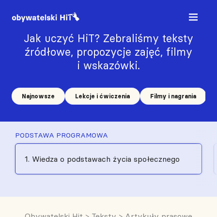
Jak uczyć HiT? Zebraliśmy teksty
źródłowe, propozycje zajęć, filmy
i wskazówki.
Najnowsze
Lekcje i ćwiczenia
Filmy i nagrania
PODSTAWA PROGRAMOWA
1. Wiedza o podstawach życia społecznego
Obywatelski Hit
>
Teksty
>
Artykuły prasowe