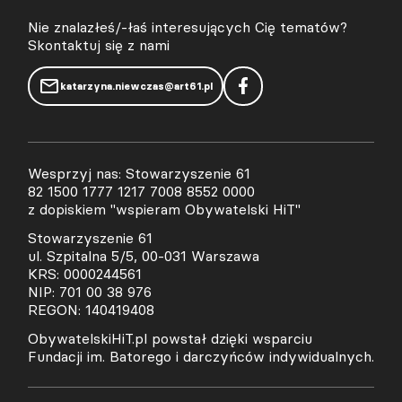
Nie znalazłeś/-łaś interesujących Cię tematów?
Skontaktuj się z nami
katarzyna.niewczas@art61.pl
Wesprzyj nas: Stowarzyszenie 61
82 1500 1777 1217 7008 8552 0000
z dopiskiem "wspieram Obywatelski HiT"
Stowarzyszenie 61
ul. Szpitalna 5/5, 00-031 Warszawa
KRS: 0000244561
NIP: 701 00 38 976
REGON: 140419408
ObywatelskiHiT.pl powstał dzięki wsparciu
Fundacji im. Batorego i darczyńców indywidualnych.