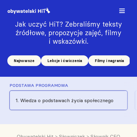
Jak uczyć HiT? Zebraliśmy teksty
źródłowe, propozycje zajęć, filmy
i wskazówki.
Najnowsze
Lekcje i ćwiczenia
Filmy i nagrania
PODSTAWA PROGRAMOWA
1. Wiedza o podstawach życia społecznego
Obywatelski Hit
>
Słowniczek
>
Słownik CEO