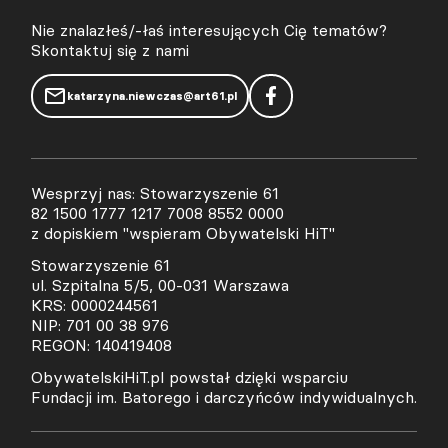
Nie znalazłeś/-łaś interesujących Cię tematów?
Skontaktuj się z nami
katarzyna.niewczas@art61.pl
Wesprzyj nas: Stowarzyszenie 61
82 1500 1777 1217 7008 8552 0000
z dopiskiem "wspieram Obywatelski HiT"
Stowarzyszenie 61
ul. Szpitalna 5/5, 00-031 Warszawa
KRS: 0000244561
NIP: 701 00 38 976
REGON: 140419408
ObywatelskiHiT.pl powstał dzięki wsparciu
Fundacji im. Batorego i darczyńców indywidualnych.