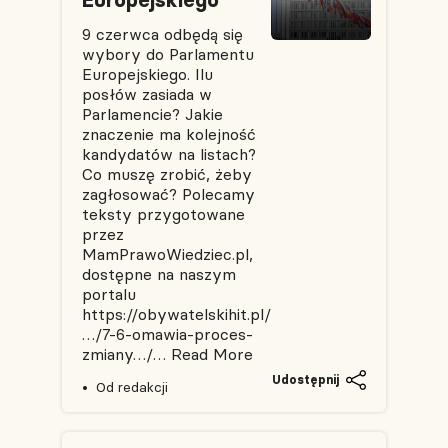
9 czerwca odbędą się
wybory do Parlamentu
Europejskiego. Ilu
posłów zasiada w
Parlamencie? Jakie
znaczenie ma kolejność
kandydatów na listach?
Co muszę zrobić, żeby
zagłosować? Polecamy
teksty przygotowane
przez
MamPrawoWiedziec.pl,
dostępne na naszym
portalu
https://obywatelskihit.pl/
…/7-6-omawia-proces-
zmiany…/…
Read More
Udostępnij
Od redakcji