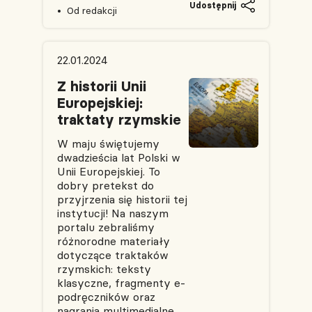
Udostępnij
Od redakcji
22.01.2024
Z historii Unii
Europejskiej:
traktaty rzymskie
W maju świętujemy
dwadzieścia lat Polski w
Unii Europejskiej. To
dobry pretekst do
przyjrzenia się historii tej
instytucji! Na naszym
portalu zebraliśmy
różnorodne materiały
dotyczące traktaków
rzymskich: teksty
klasyczne, fragmenty e-
podręczników oraz
nagrania multimedialne