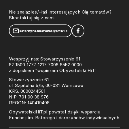
Nie znalazłeś/-łaś interesujących Cię tematów?
Skontaktuj się z nami
katarzyna.niewczas@art61.pl
Wesprzyj nas: Stowarzyszenie 61
82 1500 1777 1217 7008 8552 0000
z dopiskiem "wspieram Obywatelski HiT"
Stowarzyszenie 61
ul. Szpitalna 5/5, 00-031 Warszawa
KRS: 0000244561
NIP: 701 00 38 976
REGON: 140419408
ObywatelskiHiT.pl powstał dzięki wsparciu
Fundacji im. Batorego i darczyńców indywidualnych.