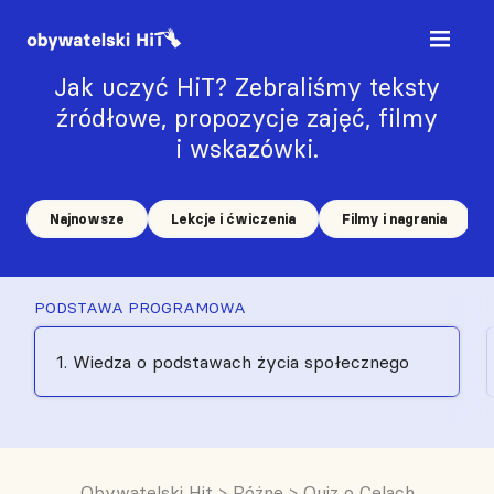
Jak uczyć HiT? Zebraliśmy teksty
źródłowe, propozycje zajęć, filmy
i wskazówki.
Najnowsze
Lekcje i ćwiczenia
Filmy i nagrania
PODSTAWA PROGRAMOWA
1. Wiedza o podstawach życia społecznego
Obywatelski Hit
>
Różne
>
Quiz o Celach