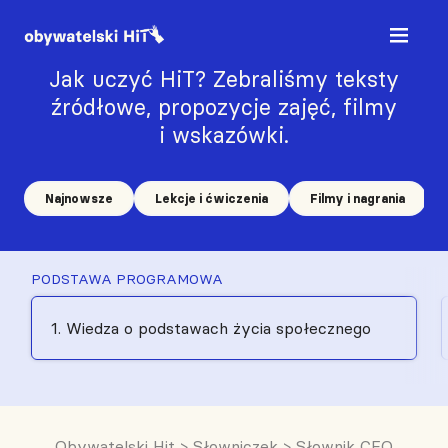
Jak uczyć HiT? Zebraliśmy teksty
źródłowe, propozycje zajęć, filmy
i wskazówki.
Najnowsze
Lekcje i ćwiczenia
Filmy i nagrania
PODSTAWA PROGRAMOWA
1. Wiedza o podstawach życia społecznego
Obywatelski Hit
>
Słowniczek
>
Słownik CEO