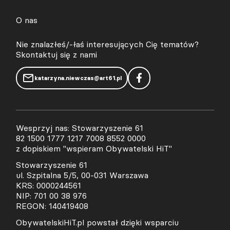
O nas
Nie znalazłeś/-łaś interesujących Cię tematów?
Skontaktuj się z nami
katarzyna.niewczas@art61.pl
Wesprzyj nas: Stowarzyszenie 61
82 1500 1777 1217 7008 8552 0000
z dopiskiem "wspieram Obywatelski HiT"
Stowarzyszenie 61
ul. Szpitalna 5/5, 00-031 Warszawa
KRS: 0000244561
NIP: 701 00 38 976
REGON: 140419408
ObywatelskiHiT.pl powstał dzięki wsparciu