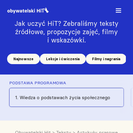
Jak uczyć HiT? Zebraliśmy teksty
źródłowe, propozycje zajęć, filmy
i wskazówki.
Najnowsze
Lekcje i ćwiczenia
Filmy i nagrania
PODSTAWA PROGRAMOWA
1. Wiedza o podstawach życia społecznego
Obywatelski Hit
>
Teksty
>
Artykuły prasowe