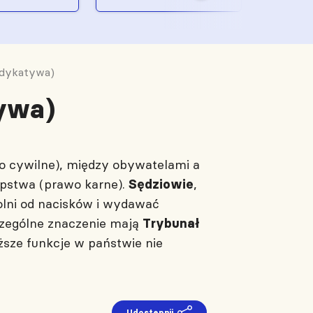
udykatywa)
ywa)
wo cywilne), między obywatelami a
ępstwa (prawo karne).
,
Sędziowie
olni od nacisków i wydawać
czególne znaczenie mają
Trybunał
ższe funkcje w państwie nie
Udostępnij