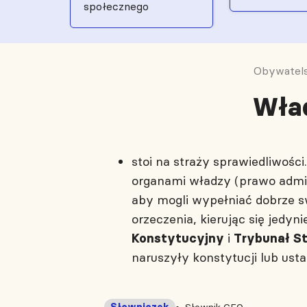
społecznego
Obywatels
Wła
stoi na straży sprawiedliwoś
organami władzy (prawo admin
aby mogli wypełniać dobrze s
orzeczenia, kierując się jed
i
Konstytucyjny
Trybunał S
naruszyły konstytucji lub ust
Słowniczek
Słownik CEO