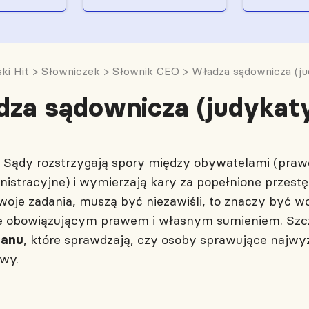
ki Hit
>
Słowniczek
>
Słownik CEO
>
Władza sądownicza (j
dza sądownicza (judykat
ci. Sądy rozstrzygają spory między obywatelami (pra
istracyjne) i wymierzają kary za popełnione przest
woje zadania, muszą być niezawiśli, to znaczy być w
ynie obowiązującym prawem i własnym sumieniem. Sz
, które sprawdzają, czy osoby sprawujące najwy
tanu
awy.