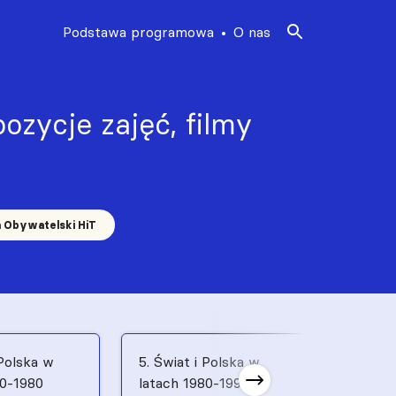
Podstawa programowa
O nas
ozycje zajęć, filmy
a Obywatelski HiT
 Polska w
5. Świat i Polska w
6. Świat
70-1980
latach 1980-1991
latach 