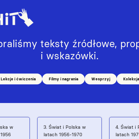
raliśmy teksty źródłowe, prop
i wskazówki.
Lekcje i ćwiczenia
Filmy i nagrania
Wesprzyj
Kolekcj
lska w
3. Świat i Polska w
4. Świat i
–1956
latach 1956-1970
latach 19