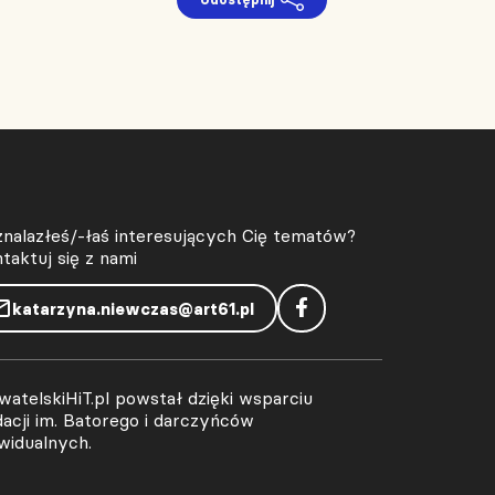
znalazłeś/-łaś interesujących Cię tematów?
taktuj się z nami
katarzyna.niewczas@art61.pl
atelskiHiT.pl powstał dzięki wsparciu
acji im. Batorego i darczyńców
widualnych.