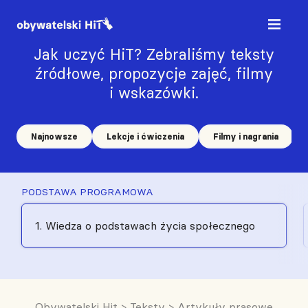
Jak uczyć HiT? Zebraliśmy teksty
źródłowe, propozycje zajęć, filmy
i wskazówki.
Najnowsze
Lekcje i ćwiczenia
Filmy i nagrania
PODSTAWA PROGRAMOWA
1. Wiedza o podstawach życia społecznego
Obywatelski Hit
>
Teksty
>
Artykuły prasowe