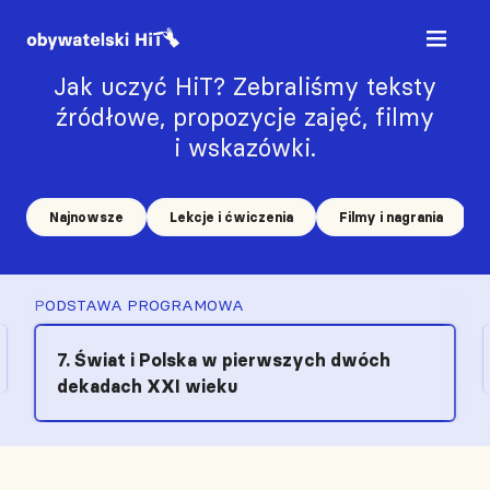
Jak uczyć HiT? Zebraliśmy teksty
źródłowe, propozycje zajęć, filmy
i wskazówki.
Najnowsze
Lekcje i ćwiczenia
Filmy i nagrania
PODSTAWA PROGRAMOWA
7. Świat i Polska w pierwszych dwóch
dekadach XXI wieku