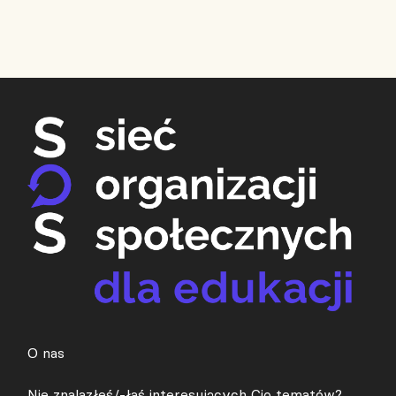
O nas
Nie znalazłeś/-łaś interesujących Cię tematów?