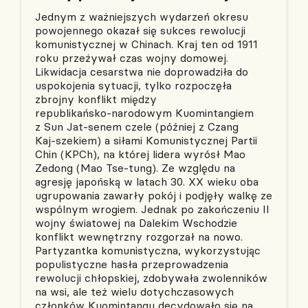
Jednym z ważniejszych wydarzeń okresu
powojennego okazał się sukces rewolucji
komunistycznej w Chinach. Kraj ten od 1911
roku przeżywał czas wojny domowej.
Likwidacja cesarstwa nie doprowadziła do
uspokojenia sytuacji, tylko rozpoczęła
zbrojny konflikt między
republikańsko‑narodowym Kuomintangiem
z Sun Jat‑senem czele (później z Czang
Kaj‑szekiem) a siłami Komunistycznej Partii
Chin (KPCh), na której lidera wyrósł Mao
Zedong (Mao Tse‑tung). Ze względu na
agresję japońską w latach 30. XX wieku oba
ugrupowania zawarły pokój i podjęły walkę ze
wspólnym wrogiem. Jednak po zakończeniu II
wojny światowej na Dalekim Wschodzie
konflikt wewnętrzny rozgorzał na nowo.
Partyzantka komunistyczna, wykorzystując
populistyczne hasła przeprowadzenia
rewolucji chłopskiej, zdobywała zwolenników
na wsi, ale też wielu dotychczasowych
członków Kuomintangu decydowało się na