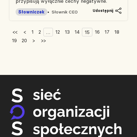
przypisują wyłącznie cechy negatywne.
Udostępnij
Słowniczek
Słownik CEO
<<
<
1
2
12
13
14
16
17
18
…
15
19
20
>
>>