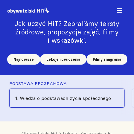
Jak uczyć HiT? Zebraliśmy teksty
źródłowe, propozycje zajęć, filmy
i wskazówki.
Najnowsze
Lekcje i ćwiczenia
Filmy i nagrania
PODSTAWA PROGRAMOWA
1. Wiedza o podstawach życia społecznego
Obywatelski Hit
>
Lekcje i ćwiczenia
>
E-