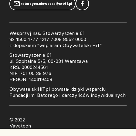
katarzyna.niewczas@art61.pl
Wesprzyj nas: Stowarzyszenie 61
82 1500 1777 1217 7008 8552 0000
z dopiskiem "wspieram Obywatelski HiT"
Stowarzyszenie 61
ul. Szpitalna 5/5, 00-031 Warszawa
KRS: 0000244561
NIP: 701 00 38 976
REGON: 140419408
ObywatelskiHiT.pl powstał dzięki wsparciu
Fundacji im. Batorego i darczyńców indywidualnych.
© 2022
Vavatech