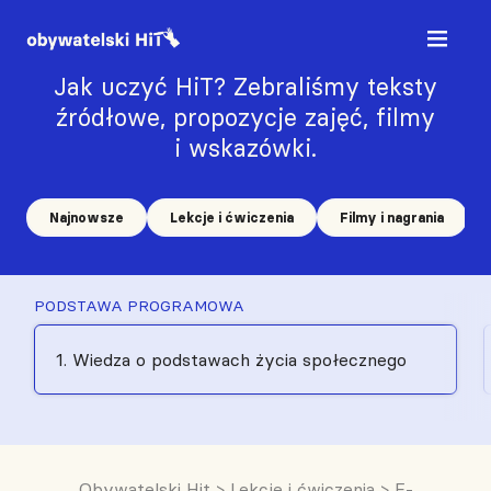
Jak uczyć HiT? Zebraliśmy teksty
źródłowe, propozycje zajęć, filmy
i wskazówki.
Najnowsze
Lekcje i ćwiczenia
Filmy i nagrania
PODSTAWA PROGRAMOWA
1. Wiedza o podstawach życia społecznego
Obywatelski Hit
>
Lekcje i ćwiczenia
>
E-