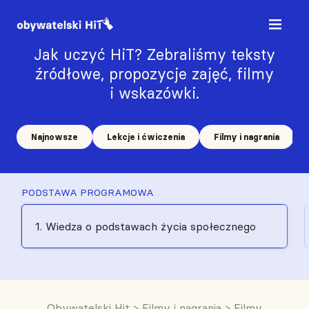
Jak uczyć HiT? Zebraliśmy teksty
źródłowe, propozycje zajęć, filmy
i wskazówki.
Najnowsze
Lekcje i ćwiczenia
Filmy i nagrania
PODSTAWA PROGRAMOWA
1. Wiedza o podstawach życia społecznego
Obywatelski Hit
>
Filmy i nagrania
>
Filmy