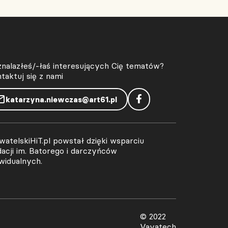
znalazłeś/-łaś interesujących Cię tematów?
taktuj się z nami
katarzyna.niewczas@art61.pl
atelskiHiT.pl powstał dzięki wsparciu
acji im. Batorego i darczyńców
widualnych.
© 2022
Vavatech