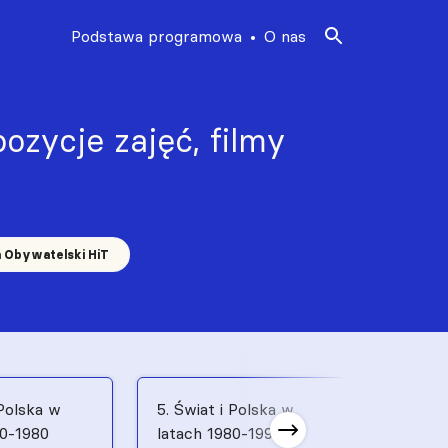
Podstawa programowa
O nas
ozycje zajęć, filmy
a Obywatelski HiT
 Polska w
5. Świat i Polska w
6. Świat
70-1980
latach 1980-1991
latach 