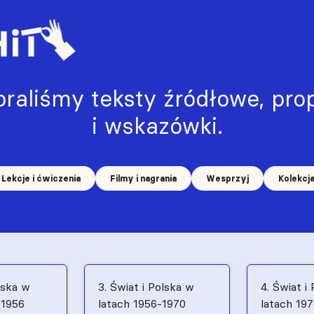
raliśmy teksty źródłowe, prop
i wskazówki.
Lekcje i ćwiczenia
Filmy i nagrania
Wesprzyj
Kolekcj
lska w
3. Świat i Polska w
4. Świat i
–1956
latach 1956-1970
latach 19