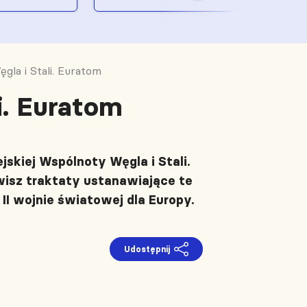
la i Stali. Euratom
i. Euratom
skiej Wspólnoty Węgla i Stali.
isz traktaty ustanawiające te
II wojnie światowej dla Europy.
Udostępnij