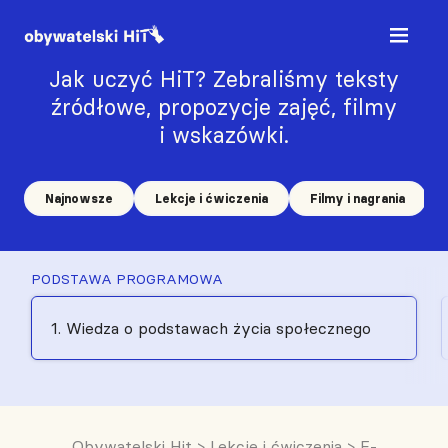
Jak uczyć HiT? Zebraliśmy teksty
źródłowe, propozycje zajęć, filmy
i wskazówki.
Najnowsze
Lekcje i ćwiczenia
Filmy i nagrania
PODSTAWA PROGRAMOWA
1. Wiedza o podstawach życia społecznego
Obywatelski Hit
>
Lekcje i ćwiczenia
>
E-