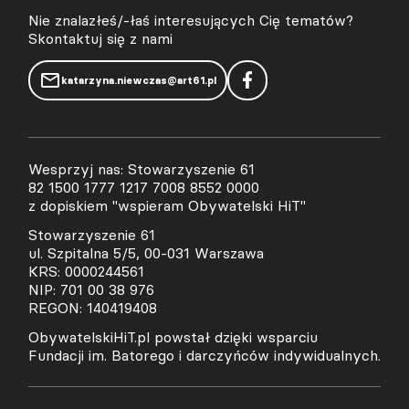
Nie znalazłeś/-łaś interesujących Cię tematów?
Skontaktuj się z nami
katarzyna.niewczas@art61.pl
Wesprzyj nas: Stowarzyszenie 61
82 1500 1777 1217 7008 8552 0000
z dopiskiem "wspieram Obywatelski HiT"
Stowarzyszenie 61
ul. Szpitalna 5/5, 00-031 Warszawa
KRS: 0000244561
NIP: 701 00 38 976
REGON: 140419408
ObywatelskiHiT.pl powstał dzięki wsparciu
Fundacji im. Batorego i darczyńców indywidualnych.