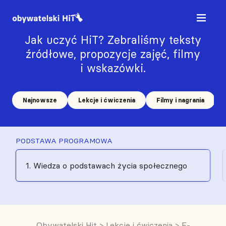
Jak uczyć HiT? Zebraliśmy teksty
źródłowe, propozycje zajęć, filmy
i wskazówki.
Najnowsze
Lekcje i ćwiczenia
Filmy i nagrania
PODSTAWA PROGRAMOWA
1. Wiedza o podstawach życia społecznego
Obywatelski Hit
>
Lekcje i ćwiczenia
>
E-