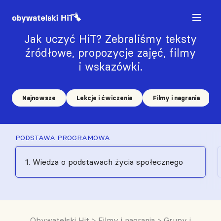
Jak uczyć HiT? Zebraliśmy teksty
źródłowe, propozycje zajęć, filmy
i wskazówki.
Najnowsze
Lekcje i ćwiczenia
Filmy i nagrania
PODSTAWA PROGRAMOWA
1. Wiedza o podstawach życia społecznego
Obywatelski Hit
>
Filmy i nagrania
>
Grupy i