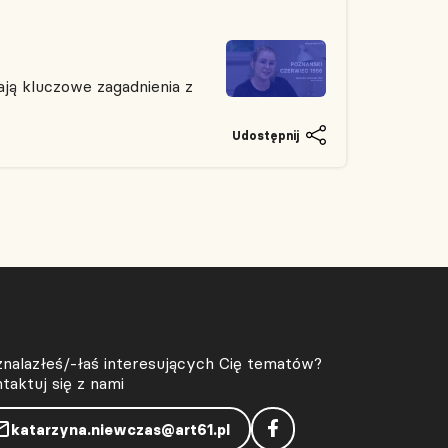
ją kluczowe zagadnienia z
Udostępnij
znalazłeś/-łaś interesujących Cię tematów?
taktuj się z nami
katarzyna.niewczas@art61.pl