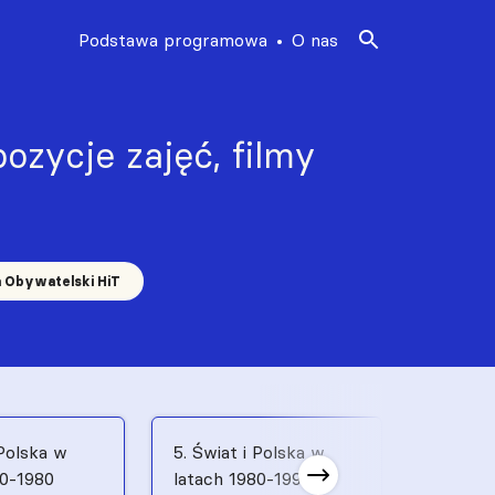
Podstawa programowa
O nas
ozycje zajęć, filmy
a Obywatelski HiT
 Polska w
5. Świat i Polska w
6. Świat
70-1980
latach 1980-1991
latach 