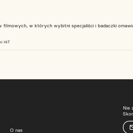
filmowych, w których wybitni specjaliści i badaczki omawia
i HiT
Nie 
Skon
O nas