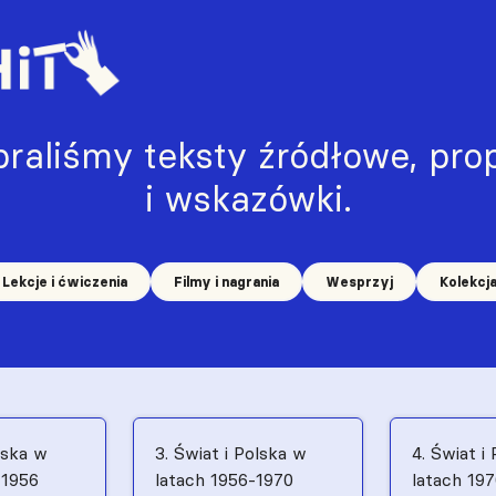
raliśmy teksty źródłowe, prop
i wskazówki.
Lekcje i ćwiczenia
Filmy i nagrania
Wesprzyj
Kolekcj
lska w
3. Świat i Polska w
4. Świat i
–1956
latach 1956-1970
latach 19