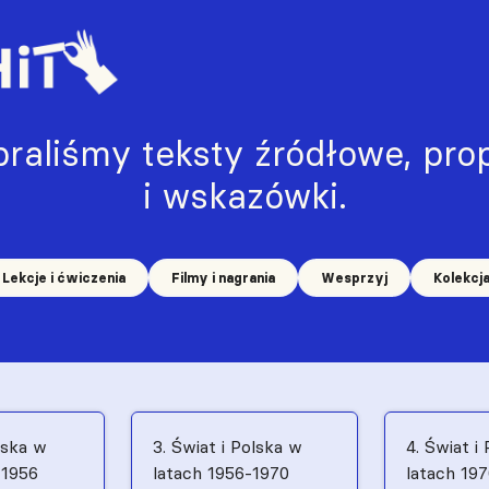
raliśmy teksty źródłowe, prop
i wskazówki.
Lekcje i ćwiczenia
Filmy i nagrania
Wesprzyj
Kolekcj
lska w
3. Świat i Polska w
4. Świat i
–1956
latach 1956-1970
latach 19