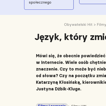
społecznego
Obywatelski Hit
>
Filmy
Język, który zmi
Mówi się, że obecnie powiedzie
w Internecie. Wiele osób chętni
znaczenie. Czy to może być nieb
od słowa? Czy na początku zmian
Katarzyną Kłosińską, kierowni
Justyna Dżbik-Kluge.
Filmy i nagrania
Filmy UW