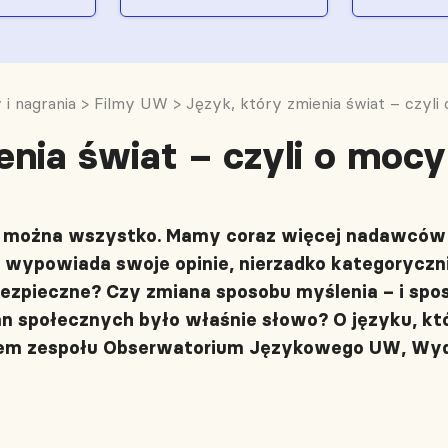
 i nagrania
>
Filmy UW
>
Język, który zmienia świat – czyli
enia świat – czyli o mocy
ć można wszystko. Mamy coraz więcej nadawców –
e wypowiada swoje opinie, nierzadko kategorycznie
ezpieczne? Czy zmiana sposobu myślenia – i spos
 społecznych było właśnie słowo? O języku, któr
kiem zespołu Obserwatorium Językowego UW, Wyd