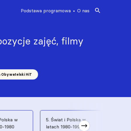
Podstawa programowa
O nas
ozycje zajęć, filmy
a Obywatelski HiT
 Polska w
5. Świat i Polska w
6. Świat
70-1980
latach 1980-1991
latach 