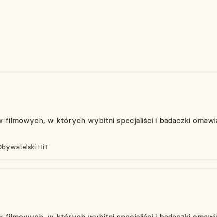
filmowych, w których wybitni specjaliści i badaczki omawia
Obywatelski HiT
filmowych, w których wybitni specjaliści i badaczki omawia