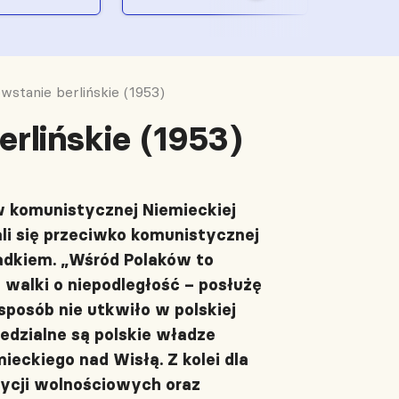
stanie berlińskie (1953)
rlińskie (1953)
w komunistycznej Niemieckiej
i się przeciwko komunistycznej
padkiem. „Wśród Polaków to
 walki o niepodległość – posłużę
posób nie utkwiło w polskiej
edzialne są polskie władze
eckiego nad Wisłą. Z kolei dla
ycji wolnościowych oraz