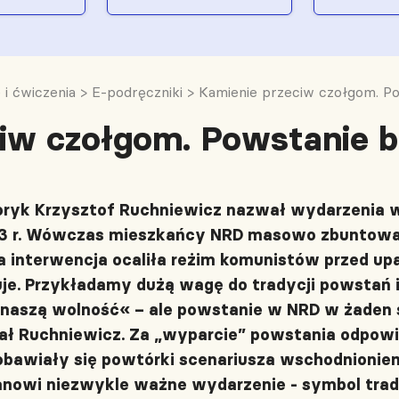
 i ćwiczenia
>
E-podręczniki
>
Kamienie przeciw czołgom. Pow
iw czołgom. Powstanie be
oryk Krzysztof Ruchniewicz nazwał wydarzenia 
53 r. Wówczas mieszkańcy NRD masowo zbuntowal
ka interwencja ocaliła reżim komunistów przed u
je. Przykładamy dużą wagę do tradycji powstań i
 naszą wolność« – ale powstanie w NRD w żaden s
ał Ruchniewicz. Za „wyparcie” powstania odpowi
obawiały się powtórki scenariusza wschodnioniemi
anowi niezwykle ważne wydarzenie - symbol trad