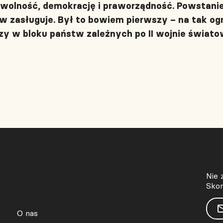
o wolność, demokrację i praworządność. Powstani
 zasługuje. Był to bowiem pierwszy – na tak og
y w bloku państw zależnych po II wojnie świato
Nie 
Skon
O nas