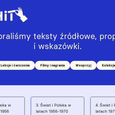
raliśmy teksty źródłowe, prop
i wskazówki.
Lekcje i ćwiczenia
Filmy i nagrania
Wesprzyj
Kolekcj
lska w
3. Świat i Polska w
4. Świat i
–1956
latach 1956-1970
latach 19