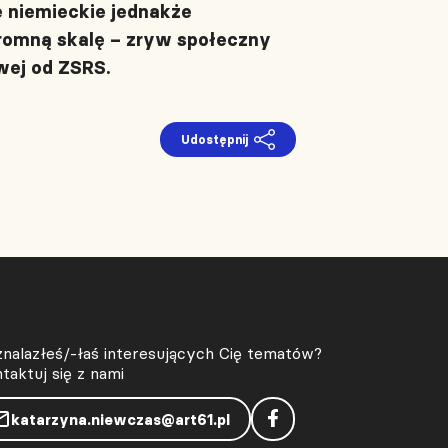
e niemieckie jednakże
romną skalę – zryw społeczny
wej od ZSRS.
Udostępnij
znalazłeś/-łaś interesujących Cię tematów?
taktuj się z nami
katarzyna.niewczas@art61.pl