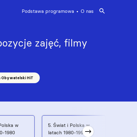
Podstawa programowa
O nas
ozycje zajęć, filmy
a Obywatelski HiT
 Polska w
5. Świat i Polska w
6. Świat
70-1980
latach 1980-1991
latach 