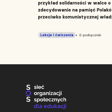
przykład solidarności w walce 
zdecydowanie na pamięć Polaków
przeciwko komunistycznej władz
Lekcje i ćwiczenia
E-podręczniki