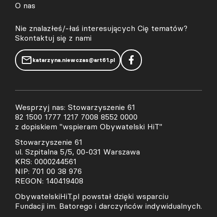
O nas
Nie znalazłeś/-łaś interesujących Cię tematów?
Skontaktuj się z nami
katarzyna.niewczas@art61.pl
Wesprzyj nas: Stowarzyszenie 61
82 1500 1777 1217 7008 8552 0000
z dopiskiem "wspieram Obywatelski HiT"
Stowarzyszenie 61
ul. Szpitalna 5/5, 00-031 Warszawa
KRS: 0000244561
NIP: 701 00 38 976
REGON: 140419408
ObywatelskiHiT.pl powstał dzięki wsparciu
Fundacji im. Batorego i darczyńców indywidualnych.