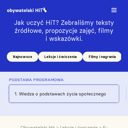
Jak uczyć HiT? Zebraliśmy teksty
źródłowe, propozycje zajęć, filmy
i wskazówki.
Najnowsze
Lekcje i ćwiczenia
Filmy i nagrania
PODSTAWA PROGRAMOWA
1. Wiedza o podstawach życia społecznego
Obywatelski Hit
>
Lekcje i ćwiczenia
>
E-