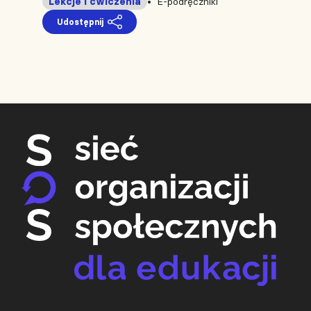
Lekcje i ćwiczenia
E-podręczniki
Udostępnij