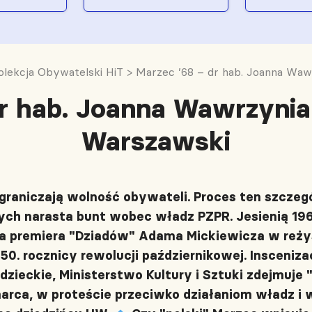
olekcja Obywatelski HiT
>
Marzec ’68 – dr hab. Joanna Waw
dr hab. Joanna Wawrzynia
Warszawski
graniczają wolność obywateli. Proces ten szczegól
ych narasta bunt wobec władz PZPR. Jesienią 19
 premiera "Dziadów" Adama Mickiewicza w reżys
0. rocznicy rewolucji październikowej. Insceniza
zieckie, Ministerstwo Kultury i Sztuki zdejmuje 
arca, w proteście przeciwko działaniom władz i