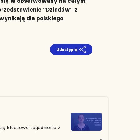
e się w obserwowany na całym
rzedstawienie "Dziadów" z
wynikają dla polskiego
Udostępnij
ją kluczowe zagadnienia z