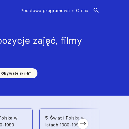
Podstawa programowa
O nas
ozycje zajęć, filmy
a Obywatelski HiT
 Polska w
5. Świat i Polska w
6. Świat
70-1980
latach 1980-1991
latach 