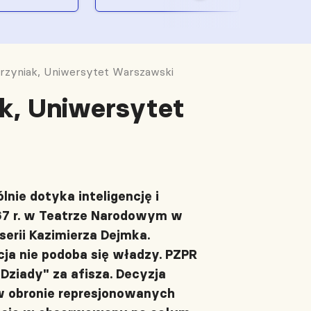
rzyniak, Uniwersytet Warszawski
k, Uniwersytet
nie dotyka inteligencję i
67 r. w Teatrze Narodowym w
erii Kazimierza Dejmka.
cja nie podoba się władzy. PZPR
"Dziady" za afisza. Decyzja
 w obronie represjonowanych