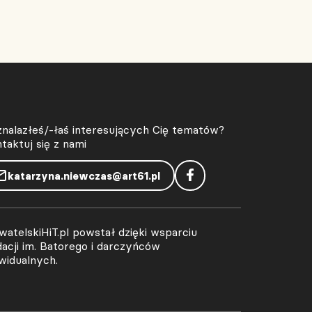
znalazłeś/-łaś interesujących Cię tematów?
taktuj się z nami
katarzyna.niewczas@art61.pl
atelskiHiT.pl powstał dzięki wsparciu
acji im. Batorego i darczyńców
widualnych.