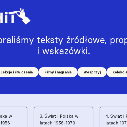
raliśmy teksty źródłowe, prop
i wskazówki.
Lekcje i ćwiczenia
Filmy i nagrania
Wesprzyj
Kolekcj
lska w
3. Świat i Polska w
4. Świat i
–1956
latach 1956-1970
latach 19