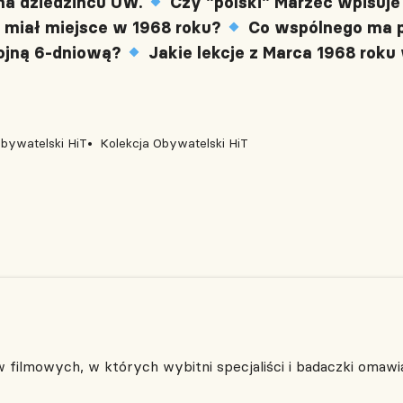
na dziedzińcu UW.
Czy "polski" Marzec wpisuj
y miał miejsce w 1968 roku?
Co wspólnego ma p
wojną 6-dniową?
Jakie lekcje z Marca 1968 roku 
bywatelski HiT
Kolekcja Obywatelski HiT
filmowych, w których wybitni specjaliści i badaczki omawia