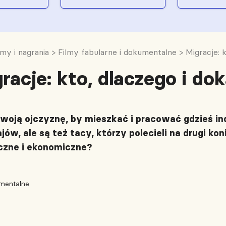
lmy i nagrania
>
Filmy fabularne i dokumentalne
>
Migracje: 
racje: kto, dlaczego i do
woją ojczyznę, by mieszkać i pracować gdzieś indz
w, ale są też tacy, którzy polecieli na drugi kon
czne i ekonomiczne?
umentalne