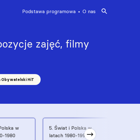
Podstawa programowa
O nas
ozycje zajęć, filmy
a Obywatelski HiT
 Polska w
5. Świat i Polska w
6. Świat
70-1980
latach 1980-1991
latach 