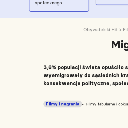
społecznego
Obywatelski Hit
>
Fi
Mig
3,6% populacji świata opuściło s
wyemigrowały do sąsiednich krajó
konsekwencje polityczne, społe
Filmy i nagrania
Filmy fabularne i dok