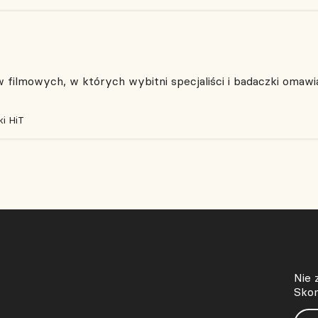
filmowych, w których wybitni specjaliści i badaczki omawia
i HiT
Nie 
Skon