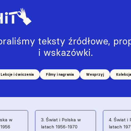
raliśmy teksty źródłowe, prop
i wskazówki.
Lekcje i ćwiczenia
Filmy i nagrania
Wesprzyj
Kolekcj
lska w
3. Świat i Polska w
4. Świat i
–1956
latach 1956-1970
latach 19