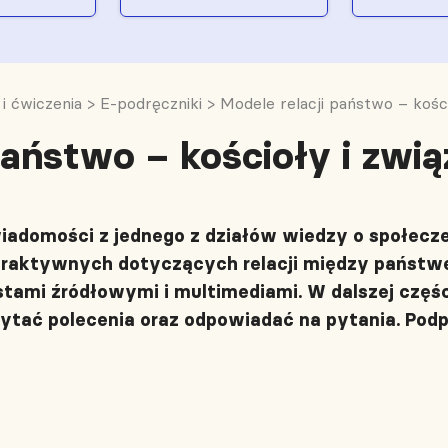
 i ćwiczenia
>
E-podręczniki
>
Modele relacji państwo – kośc
 państwo – kościoły i zwi
domości z jednego z działów wiedzy o społeczeń
eraktywnych dotyczących relacji między państwe
ami źródłowymi i multimediami. W dalszej części
czytać polecenia oraz odpowiadać na pytania. Po