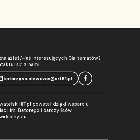
znalazłeś/-łaś interesujących Cię tematów?
taktuj się z nami
katarzyna.niewczas@art61.pl
atelskiHiT.pl powstał dzięki wsparciu
acji im. Batorego i darczyńców
widualnych.