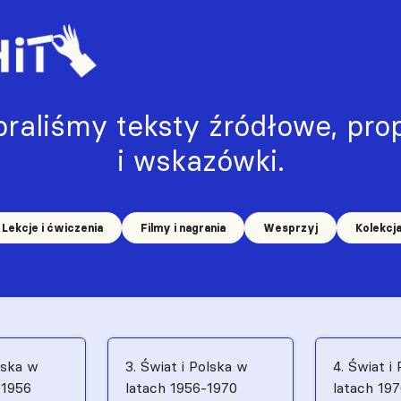
raliśmy teksty źródłowe, prop
i wskazówki.
Lekcje i ćwiczenia
Filmy i nagrania
Wesprzyj
Kolekcj
lska w
3. Świat i Polska w
4. Świat i
–1956
latach 1956-1970
latach 19