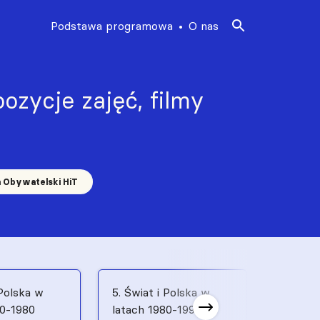
Podstawa programowa
O nas
ozycje zajęć, filmy
a Obywatelski HiT
 Polska w
5. Świat i Polska w
6. Świat
70-1980
latach 1980-1991
latach 