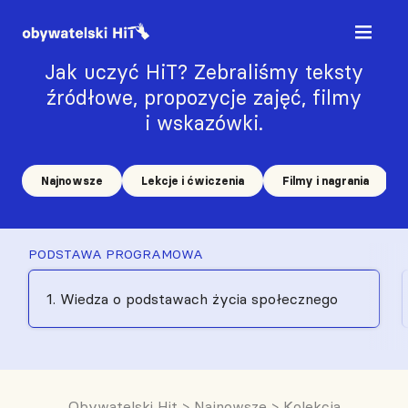
Jak uczyć HiT? Zebraliśmy teksty
źródłowe, propozycje zajęć, filmy
i wskazówki.
Najnowsze
Lekcje i ćwiczenia
Filmy i nagrania
PODSTAWA PROGRAMOWA
1. Wiedza o podstawach życia społecznego
Obywatelski Hit
>
Najnowsze
>
Kolekcja