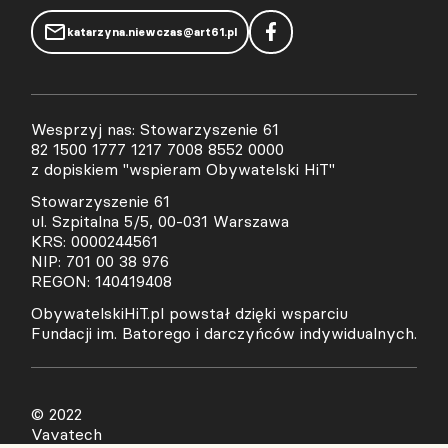
katarzyna.niewczas@art61.pl
Wesprzyj nas: Stowarzyszenie 61
82 1500 1777 1217 7008 8552 0000
z dopiskiem "wspieram Obywatelski HiT"
Stowarzyszenie 61
ul. Szpitalna 5/5, 00-031 Warszawa
KRS: 0000244561
NIP: 701 00 38 976
REGON: 140419408
ObywatelskiHiT.pl powstał dzięki wsparciu
Fundacji im. Batorego i darczyńców indywidualnych.
© 2022
Vavatech