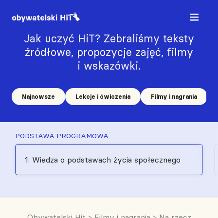
Jak uczyć HiT? Zebraliśmy teksty
źródłowe, propozycje zajęć, filmy
i wskazówki.
Najnowsze
Lekcje i ćwiczenia
Filmy i nagrania
PODSTAWA PROGRAMOWA
1. Wiedza o podstawach życia społecznego
Obywatelski Hit
>
Filmy i nagrania
>
Na rzecz