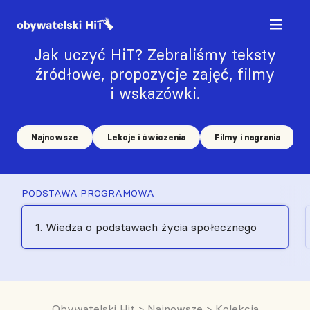
Jak uczyć HiT? Zebraliśmy teksty
źródłowe, propozycje zajęć, filmy
i wskazówki.
Najnowsze
Lekcje i ćwiczenia
Filmy i nagrania
PODSTAWA PROGRAMOWA
1. Wiedza o podstawach życia społecznego
Obywatelski Hit
>
Najnowsze
>
Kolekcja