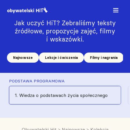
Jak uczyć HiT? Zebraliśmy teksty
źródłowe, propozycje zajęć, filmy
i wskazówki.
Najnowsze
Lekcje i ćwiczenia
Filmy i nagrania
PODSTAWA PROGRAMOWA
1. Wiedza o podstawach życia społecznego
Obywatelski Hit
>
Najnowsze
>
Kolekcja