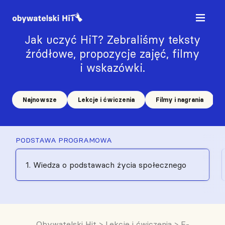
Jak uczyć HiT? Zebraliśmy teksty
źródłowe, propozycje zajęć, filmy
i wskazówki.
Najnowsze
Lekcje i ćwiczenia
Filmy i nagrania
PODSTAWA PROGRAMOWA
1. Wiedza o podstawach życia społecznego
Obywatelski Hit
>
Lekcje i ćwiczenia
>
E-