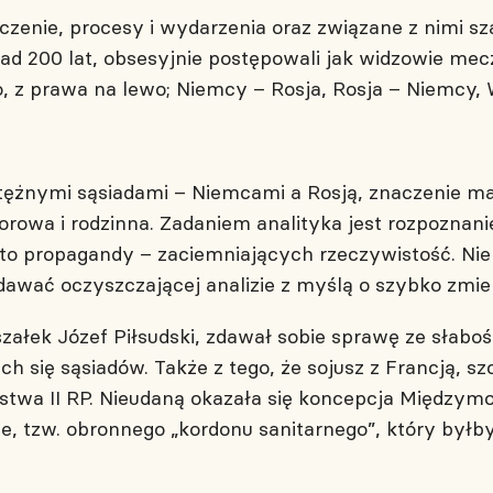
enie, procesy i wydarzenia oraz związane z nimi szan
ad 200 lat, obsesyjnie postępowali jak widzowie me
wo, z prawa na lewo; Niemcy – Rosja, Rosja – Niemc
tężnymi sąsiadami – Niemcami a Rosją, znaczenie mają
rowa i rodzinna. Zadaniem analityka jest rozpoznanie 
to propagandy – zaciemniających rzeczywistość. Nie 
dawać oczyszczającej analizie z myślą o szybko zmieni
załek Józef Piłsudski, zdawał sobie sprawę ze słaboś
ych się sąsiadów. Także z tego, że sojusz z Francją, 
stwa II RP. Nieudaną okazała się koncepcja Międzymor
, tzw. obronnego „kordonu sanitarnego”, który byłby