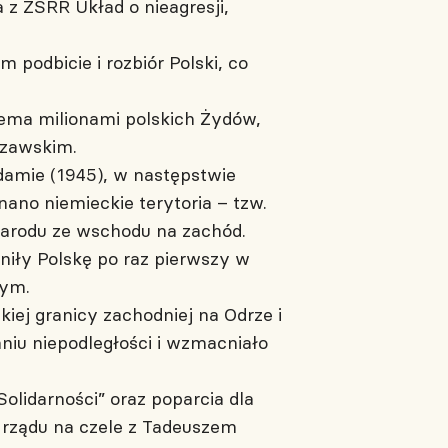
z ZSRR Układ o nieagresji,
podbicie i rozbiór Polski, co
zema milionami polskich Żydów,
szawskim.
zdamie (1945), w następstwie
ano niemieckie terytoria – tzw.
narodu ze wschodu na zachód.
yniły Polskę po raz pierwszy w
nym.
iej granicy zachodniej na Odrze i
iu niepodległości i wzmacniało
olidarności” oraz poparcia dla
 rządu na czele z Tadeuszem