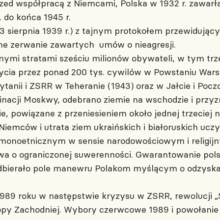
d współpracą z Niemcami, Polska w 1932 r. zawarła 
. do końca 1945 r.
 sierpnia 1939 r.) z tajnym protokołem przewidującym 
ne zerwanie zawartych umów o nieagresji.
znymi stratami sześciu milionów obywateli, w tym tr
 życia przez ponad 200 tys. cywilów w Powstaniu War
ytanii i ZSRR w Teheranie (1943) oraz w Jałcie i Poc
nacji Moskwy, odebrano ziemie na wschodzie i przyzn
, powiązane z przeniesieniem około jednej trzeciej 
Niemców i utrata ziem ukraińskich i białoruskich ucz
 monoetnicznym w sensie narodowościowym i religij
wa o ograniczonej suwerenności. Gwarantowanie polsk
dbierało pole manewru Polakom myślącym o odzyskan
989 roku w następstwie kryzysu w ZSRR, rewolucji „S
opy Zachodniej. Wybory czerwcowe 1989 i powołanie