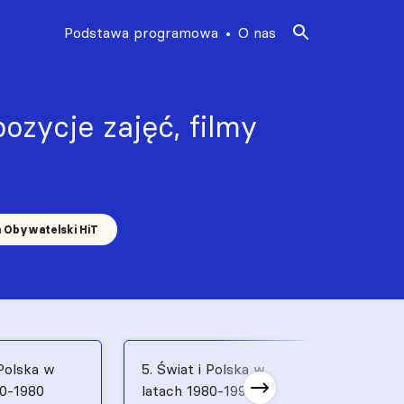
Podstawa programowa
O nas
ozycje zajęć, filmy
a Obywatelski HiT
 Polska w
5. Świat i Polska w
6. Świat
70-1980
latach 1980-1991
latach 