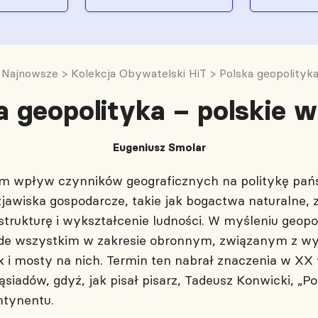
>
Najnowsze
>
Kolekcja Obywatelski HiT
>
Polska geopolityk
a geopolityka – polskie 
Eugeniusz Smolar
ym wpływ czynników geograficznych na politykę pańs
jawiska gospodarcze, takie jak bogactwa naturalne, 
strukturę i wykształcenie ludności. W myśleniu geop
zede wszystkim w zakresie obronnym, związanym z wy
ek i mosty na nich. Termin ten nabrał znaczenia w XX
iadów, gdyż, jak pisał pisarz, Tadeusz Konwicki, „Po
tynentu.