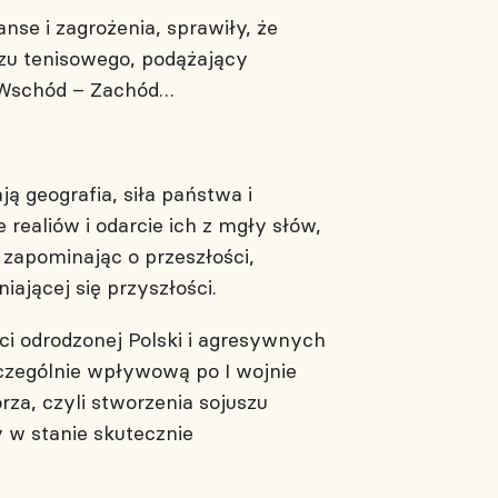
se i zagrożenia, sprawiły, że
czu tenisowego, podążający
y, Wschód – Zachód…
 geografia, siła państwa i
realiów i odarcie ich z mgły słów,
zapominając o przeszłości,
ającej się przyszłości.
ci odrodzonej Polski i agresywnych
szczególnie wpływową po I wojnie
za, czyli stworzenia sojuszu
 w stanie skutecznie