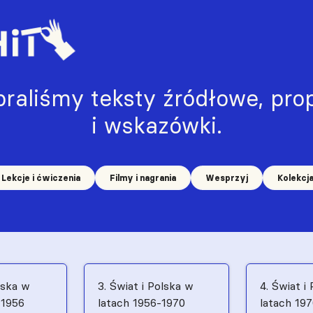
raliśmy teksty źródłowe, prop
i wskazówki.
Lekcje i ćwiczenia
Filmy i nagrania
Wesprzyj
Kolekcj
lska w
3. Świat i Polska w
4. Świat i
–1956
latach 1956-1970
latach 19