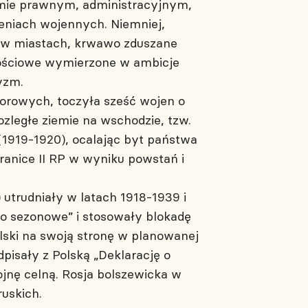
emie prawnym, administracyjnym,
eniach wojennych. Niemniej,
 i w miastach, krwawo zduszane
dowościowe wymierzone w ambicje
yzm.
iorowych, toczyła sześć wojen o
ozległe ziemie na wschodzie, tzw.
(1919-1920), ocalając byt państwa
granice II RP w wyniku powstań i
 utrudniały w latach 1918-1939 i
wo sezonowe” i stosowały blokadę
olski na swoją stronę w planowanej
pisały z Polską „Deklarację o
jnę celną. Rosja bolszewicka w
ruskich.