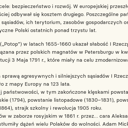
le: bezpieczeństwo i rozwój. W europejskiej przeszł
ściej odbywał się kosztem drugiego. Poszczególne p
e sąsiadów, ich terytorium, zasobów gospodarczych 
zne Polski ostatnich ponad trzystu lat.
 („Potop”) w latach 1655-1660 ukazał słabość I Rzeczp
ązana przez polskich magnatów w Petersburgu w kwi
tucji 3 Maja 1791 r., które miały na celu zmodernizo
za sprawą agresywnych i silniejszych sąsiadów I Rze
ło z mapy Europy na 123 lata.
j państwowości, w tym zakończone klęskami powstan
kie (1794), powstanie listopadowe (1830–1831), pows
64), strajk szkolny i rewolucja 1905 roku.
w w zaborze rosyjskim w 1861 r. przez… cara Aleksan
 stłumiły dążeń wielu Polaków do wolności. Adam Mic