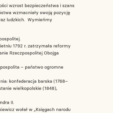
ości wzrost bezpieczeństwa i szans
aństwa wzmacniały swoją pozycję
oraz ludzkich. Wymieńmy
ospolitej.
etniu 1792 r. zatrzymała reformy
wanie Rzeczpospolitej Obojga
czpospolita – państwo ogromne
ia: konfederacja barska (1768–
tanie wielkopolskie (1848),
dra II.
kiewicz wołał w „Księgach narodu