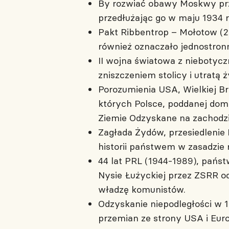
By rozwiać obawy Moskwy prze
przedłużając go w maju 1934 r
Pakt Ribbentrop – Mołotow (23
również oznaczało jednostron
II wojna światowa z niebotyc
zniszczeniem stolicy i utratą
Porozumienia USA, Wielkiej Br
których Polsce, poddanej domi
Ziemie Odzyskane na zachodzie
Zagłada Żydów, przesiedlenie 
historii państwem w zasadzie
44 lat PRL (1944-1989), państ
Nysie Łużyckiej przez ZSRR o
władzę komunistów.
Odzyskanie niepodległości w 1
przemian ze strony USA i Eur