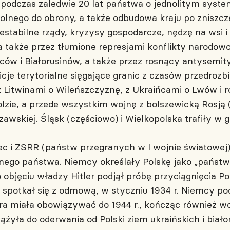
 podczas zaledwie 20 lat państwa o jednolitym syst
lnego do obrony, a także odbudowa kraju po zniszcz
iestabilne rządy, kryzysy gospodarcze, nędzę na wsi
e, a także przez tłumione represjami konflikty naro
ów i Białorusinów, a także przez rosnący antysemit
je terytorialne sięgające granic z czasów przedrozb
z Litwinami o Wileńszczyznę, z Ukraińcami o Lwów i r
lzie, a przede wszystkim wojnę z bolszewicką Rosją 
awskiej. Śląsk (częściowo) i Wielkopolska trafiły w 
ec i ZSRR (państw przegranych w I wojnie światowej)
onego państwa. Niemcy określały Polskę jako „państ
 objęciu władzy Hitler podjął próbę przyciągnięcia P
spotkał się z odmową, w styczniu 1934 r. Niemcy pod
ra miała obowiązywać do 1944 r., kończąc również wo
ążyła do oderwania od Polski ziem ukraińskich i biało