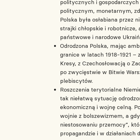
politycznych i gospodarczych
politycznym, monetarnym, zdo
Polska była osłabiana przez n
strajki chłopskie i robotnicz
państwowe i narodowe Ukraińc
Odrodzona Polska, mając ambic
granice w latach 1918-1921 – 
Kresy, z Czechosłowacją o Zao
po zwycięstwie w Bitwie Warsz
plebiscytów.
Roszczenia terytorialne Niemi
tak niełatwą sytuację odrodz
ekonomiczną i wojnę celną. Po
wojnie z bolszewizmem, a gdy 
niestosowaniu przemocy”, któ
propagandzie i w działaniach d